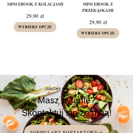
MINI EBOOK Z KOLACJAMI
MINI EBOOK Z
PRZEKĄSKAMI
29,90
zł
29,90
zł
WYBIERZ OPCJE
WYBIERZ OPCJE
BĄDŹMY W KONTAKCIE
Masz pytanie?
Skontaktuj się ze mną!
FORMULARZ KONTAKTOWY