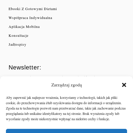
Ebooki Z Gotowymi Dietami
Współpraca Indywidualna
Aplikacja Mobilna
Konsultacje
Jadłospisy
Newsletter:
Zapisz się do naszego newslettera i bądź na bieżąco!
Polityka prywatności
Zarządzaj zgodą
Aby zapewnić jak najlepsze wrażenia, korzystamy z technologii, takich jak pliki
cookie, do przechowywania i/lub uzyskiwania dostępu do informacji o urządzeniu.
Zgoda na te technologie pozwoli nam przetwarzać dane, takie jak zachowanie podczas
przeglądania lub unikalne identyfikatory na tej stronie. Brak wyrażenia zgody lub
wycofanie zgody może niekorzystnie wpłynąć na niektóre cechy i funkcje.
Rejestrując się, wyrażam zgodę na przetwarzanie