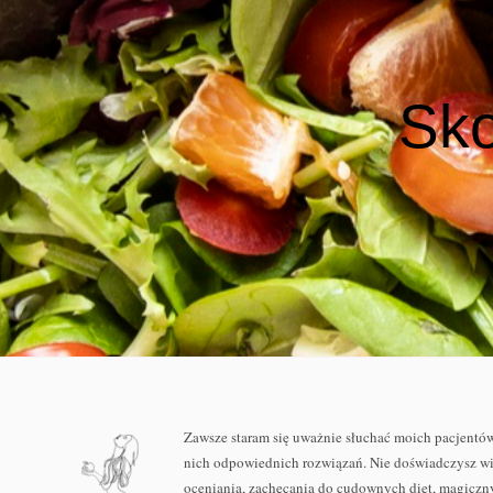
Sko
Zawsze staram się uważnie słuchać moich pacjentów
nich odpowiednich rozwiązań. Nie doświadczysz w
oceniania, zachęcania do cudownych diet, magiczn