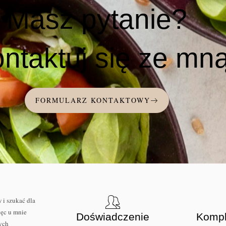
Masz pytanie?
ntaktuj się ze mną
FORMULARZ KONTAKTOWY
 i szukać dla
ięc u mnie
Doświadczenie
Komp
ych