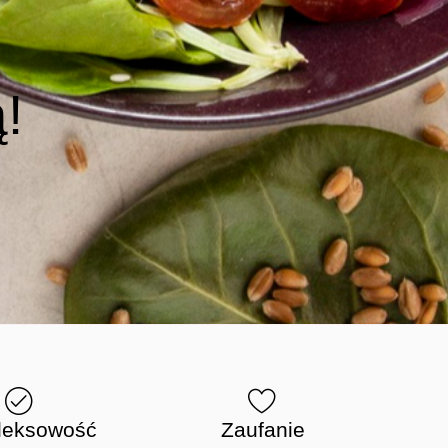
!
leksowość
Zaufanie