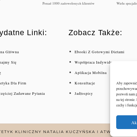
Ponad 1000 zadowolonych klientów
Wielu specjal
ydatne Linki:
Zobacz Także:
ona Główna
Ebooki Z Gotowymi Dietami
najmy Się
Współpraca Indywidualna
g
Aplikacja Mobilna
Aby zapewnić j
tetyka Dla Firm
Konsultacje
przechowywani
częściej Zadawane Pytania
Jadłospisy
pozwoli nam p
na tej stroni
cechy i funkcj
Ak
TETYK KLINICZNY NATALIA KUCZYŃSKA I ATWI.PL