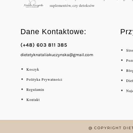
suplementów, czy detoksów
Dane Kontaktowe:
Prz
(+48) 603 811 385
Str
dietetyknataliakuczynska@gmail.com
Poz
Koszyk
Blo
Polityka Prywatności
Die
Regulamin
Naj
Kontakt
@ COPYRIGHT DIE