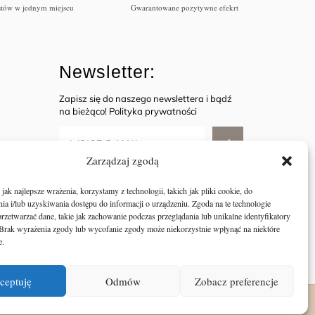
istów w jednym miejscu
Gwarantowane pozytywne efekrt
Newsletter:
Zapisz się do naszego newslettera i bądź
na bieżąco! Polityka prywatności
Zarządzaj zgodą
Rejestrując się, wyrażam zgodę na
przetwarzanie moich danych osobowych
ak najlepsze wrażenia, korzystamy z technologii, takich jak pliki cookie, do
zgodnie z polityką prywatności i regulaminem
a i/lub uzyskiwania dostępu do informacji o urządzeniu. Zgoda na te technologie
sklepu.
rzetwarzać dane, takie jak zachowanie podczas przeglądania lub unikalne identyfikatory
e. Brak wyrażenia zgody lub wycofanie zgody może niekorzystnie wpłynąć na niektóre
e.
ceptuję
Odmów
Zobacz preferencje